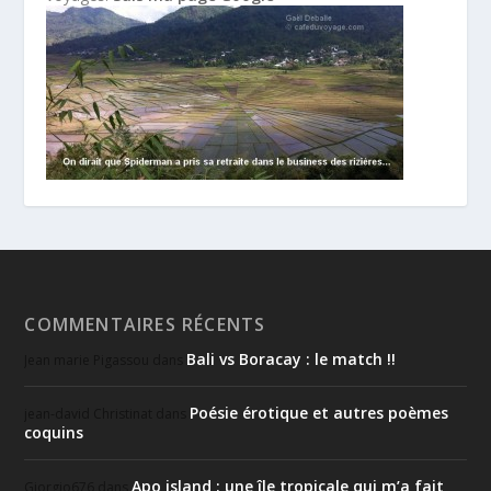
COMMENTAIRES RÉCENTS
Bali vs Boracay : le match !!
Jean marie Pigassou
dans
Poésie érotique et autres poèmes
jean-david Christinat
dans
coquins
Apo island : une île tropicale qui m’a fait
Giorgio676
dans