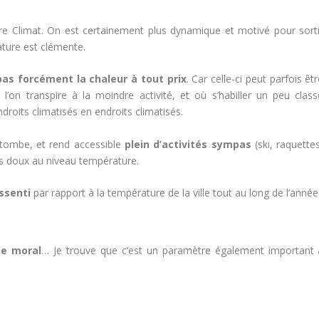
ère Climat. On est certainement plus dynamique et motivé pour sorti
rature est clémente.
pas forcément la chaleur à tout prix
. Car celle-ci peut parfois êt
’on transpire à la moindre activité, et où s’habiller un peu class
ndroits climatisés en endroits climatisés.
tombe, et rend accessible
plein d’activités sympas
(ski, raquette
us doux au niveau température.
ssenti
par rapport à la température de la ville tout au long de l’année
le moral
… Je trouve que c’est un paramètre également important 