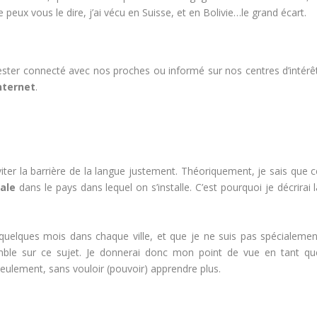
Je peux vous le dire, j’ai vécu en Suisse, et en Bolivie…le grand écart.
rester connecté avec nos proches ou informé sur nos centres d’intérêt
internet
.
viter la barrière de la langue justement. Théoriquement, je sais que c
ale
dans le pays dans lequel on s’installe. C’est pourquoi je décrirai 
uelques mois dans chaque ville, et que je ne suis pas spécialemen
umble sur ce sujet. Je donnerai donc mon point de vue en tant qu
eulement, sans vouloir (pouvoir) apprendre plus.