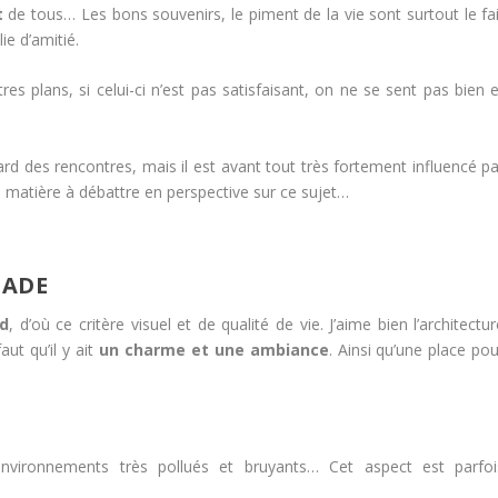
t
de tous… Les bons souvenirs, le piment de la vie sont surtout le fai
ie d’amitié.
tres plans, si celui-ci n’est pas satisfaisant, on ne se sent pas bien 
rd des rencontres, mais il est avant tout très fortement influencé pa
 matière à débattre en perspective sur ce sujet…
NADE
ed
, d’où ce critère visuel et de qualité de vie. J’aime bien l’architectu
ut qu’il y ait
un charme et une ambiance
. Ainsi qu’une place po
vironnements très pollués et bruyants… Cet aspect est parfoi