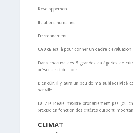
D
éveloppement
R
elations humaines
E
nvironnement
CADRE
est là pour donner un
cadre
d’évaluation
Dans chacune des 5 grandes catégories de critèr
présenter ci-dessous.
Bien-sûr, il y aura un peu de ma
subjectivité
e
par ville.
La ville idéale n’existe probablement pas (ou c
précise en fonction des critères qui sont importan
CLIMAT