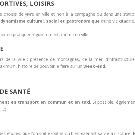
ORTIVES, LOISIRS
i je choisis de vivre en ville et non à la campagne ou dans une statio
e
dynamisme culturel, social et gastronomique
d’une vie citadine
oir en pratiquer régulièrement, même en ville.
E
ours de la ville : présence de montagnes, de la mer, d’infrastructure
ximum, histoire de pouvoir le faire sur un
week-end
.
 DE SANTÉ
ent en transport en commun et en taxi
. Si possible, égalemen
t…;)
es études, que l’on soit expatrié ou bien gagnant sa vie à distance,
l