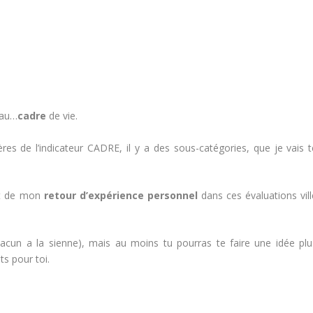
 au…
cadre
de vie.
es de l’indicateur CADRE, il y a des sous-catégories, que je vais t
t de mon
retour d’expérience personnel
dans ces évaluations vill
hacun a la sienne), mais au moins tu pourras te faire une idée plu
ts pour toi.