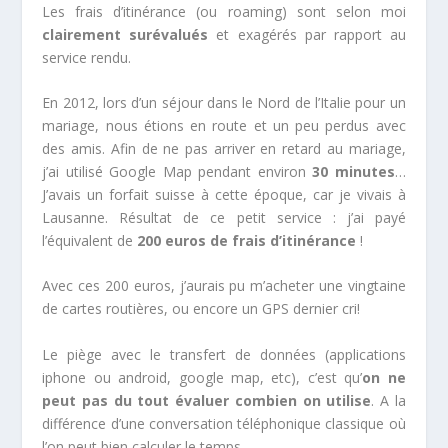
Les frais d’itinérance (ou roaming) sont selon moi
clairement surévalués
et exagérés par rapport au
service rendu.
En 2012, lors d’un séjour dans le Nord de l’Italie pour un
mariage, nous étions en route et un peu perdus avec
des amis. Afin de ne pas arriver en retard au mariage,
j’ai utilisé Google Map pendant environ
30 minutes
…
J’avais un forfait suisse à cette époque, car je vivais à
Lausanne. Résultat de ce petit service : j’ai payé
l’équivalent de
200 euros de frais d’itinérance
!
Avec ces 200 euros, j’aurais pu m’acheter une vingtaine
de cartes routières, ou encore un GPS dernier cri!
Le piège avec le transfert de données (applications
iphone ou android, google map, etc), c’est qu’
on ne
peut pas du tout évaluer combien on utilise
. A la
différence d’une conversation téléphonique classique où
l’on peut bien calculer le temps.