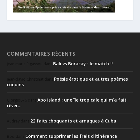
COMMENTAIRES RÉCENTS
Bali vs Boracay : le match !!
Jean marie Pigassou
dans
Poésie érotique et autres poèmes
jean-david Christinat
dans
coquins
Apo island : une île tropicale qui m’a fait
Giorgio676
dans
rêver…
22 faits choquants et arnaques à Cuba
Audrey
dans
Comment supprimer les frais d’itinérance
Bosi
dans