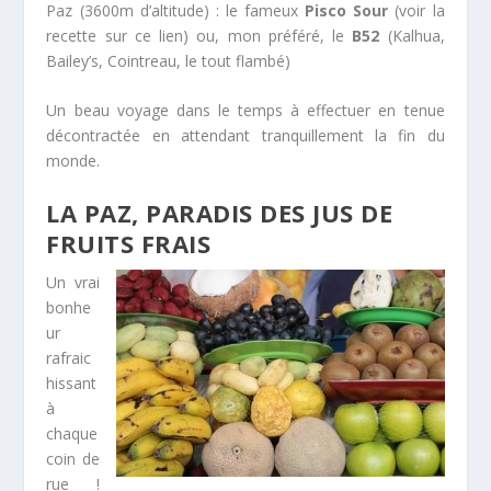
Paz (3600m d’altitude) : le fameux
Pisco Sour
(voir la
recette sur ce lien) ou, mon préféré, le
B52
(Kalhua,
Bailey’s, Cointreau, le tout flambé)
Un beau voyage dans le temps à effectuer en tenue
décontractée en attendant tranquillement la fin du
monde.
LA PAZ, PARADIS DES JUS DE
FRUITS FRAIS
Un vrai
bonhe
ur
rafraic
hissant
à
chaque
coin de
rue !