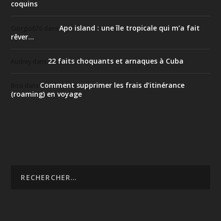
coquins
Apo island : une île tropicale qui m’a fait
Giorgio676
dans
rêver…
22 faits choquants et arnaques à Cuba
Audrey
dans
Comment supprimer les frais d’itinérance
Bosi
dans
(roaming) en voyage