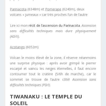
Parinacota
(6348m) et
Pomerape
(6240m), deux
volcans « jumeaux » car très proches l’un de l’autre
Lire ici mon
récit de l’ascension du Parinacota
.
Ascension
sans difficultés techniques mais dure physiquement
(AD/II).
Acotango
(6052m)
Volcan le moins élevé de la zone, il réserve néanmoins
une surprise physique : après avoir grimpé le pierrer
escarpé et vaincu les neiges éternelles, il faut encore
contourner tout le cratère (5/6h de marche), car le
sommet se trouve de l’autre côté!
Ascension sans
difficultés techniques (PD/I)
.
TIWANAKU : LE TEMPLE DU
SOLEIL