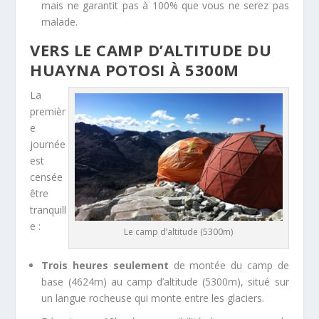
mais ne garantit pas à 100% que vous ne serez pas
malade.
VERS LE CAMP D’ALTITUDE DU
HUAYNA POTOSI À 5300M
La
premièr
e
journée
est
censée
être
tranquill
e :
Le camp d’altitude (5300m)
Trois heures seulement
de montée du camp de
base (4624m) au camp d’altitude (5300m), situé sur
un langue rocheuse qui monte entre les glaciers.