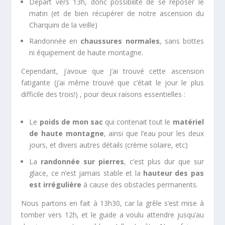
Départ vers 13h, donc possibilité de se reposer le
matin (et de bien récupérer de notre ascension du
Charquini de la veille)
Randonnée en
chaussures normales
, sans bottes
ni équipement de haute montagne.
Cependant, j’avoue que j’ai trouvé cette ascension
fatigante (j’ai même trouvé que c’était le jour le plus
difficile des trois!) , pour deux raisons essentielles :
Le
poids de mon sac
qui contenait tout le
matériel
de haute montagne
, ainsi que l’eau pour les deux
jours, et divers autres détails (crème solaire, etc)
La
randonnée sur pierres
, c’est plus dur que sur
glace, ce n’est jamais stable et la
hauteur des pas
est irrégulière
à cause des obstacles permanents.
Nous partons en fait à 13h30, car la grêle s’est mise à
tomber vers 12h, et le guide a voulu attendre jusqu’au