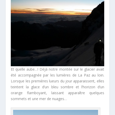
Et quelle aube…! Déjà notre montée sur le glacier avait
été accompagnée par les lumières de La Paz au loin.
Lorsque les premières lueurs du jour apparaissent, elles
teintent la glace d’un bleu sombre et l’horizon d’un
orange flamboyant, laissant apparaître quelques
sommets et une mer de nuages…