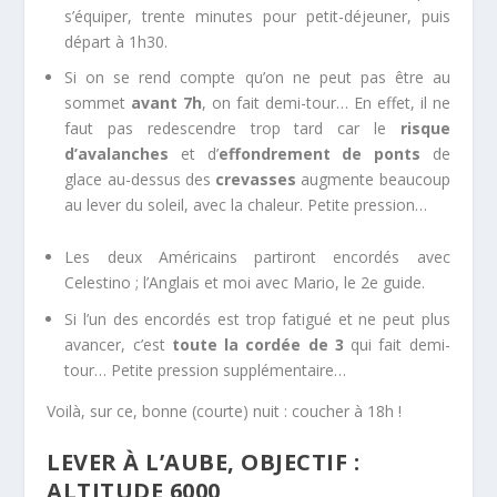
s’équiper, trente minutes pour petit-déjeuner, puis
départ à 1h30.
Si on se rend compte qu’on ne peut pas être au
sommet
avant 7h
, on fait demi-tour… En effet, il ne
faut pas redescendre trop tard car le
risque
d’avalanches
et d’
effondrement de ponts
de
glace au-dessus des
crevasses
augmente beaucoup
au lever du soleil, avec la chaleur. Petite pression…
Les deux Américains partiront encordés avec
Celestino ; l’Anglais et moi avec Mario, le 2e guide.
Si l’un des encordés est trop fatigué et ne peut plus
avancer, c’est
toute la cordée de 3
qui fait demi-
tour… Petite pression supplémentaire…
Voilà, sur ce, bonne (courte) nuit : coucher à 18h !
LEVER À L’AUBE, OBJECTIF :
ALTITUDE 6000