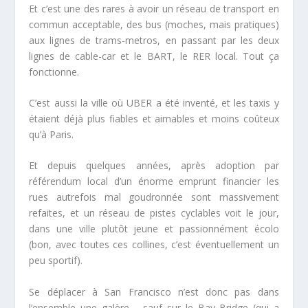
Et c’est une des rares à avoir un
réseau de transport en
commun acceptable
, des bus (moches, mais pratiques)
aux lignes de trams-metros, en passant par les deux
lignes de cable-car et le BART, le RER local. Tout ça
fonctionne.
C’est aussi la ville où UBER a été inventé, et les taxis y
étaient déjà plus fiables et aimables et moins coûteux
qu’à Paris.
Et depuis quelques années, après adoption par
référendum local d’un énorme emprunt financier les
rues autrefois mal goudronnée sont massivement
refaites, et un
réseau de pistes cyclables
voit le jour,
dans une ville plutôt jeune et passionnément écolo
(bon, avec toutes ces collines, c’est éventuellement un
peu sportif).
Se déplacer à San Francisco n’est donc pas dans
l’ensemble une galère ….sauf sur le Bay Bridge (qui a