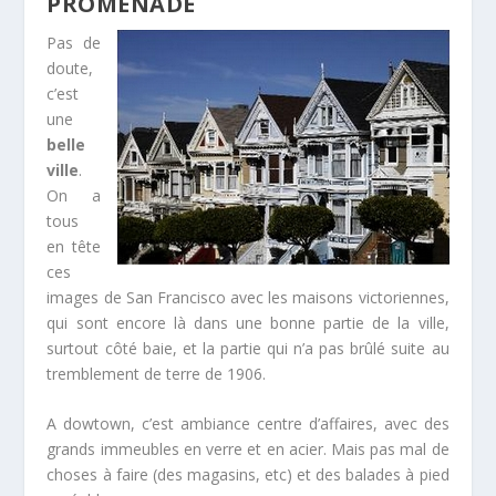
PROMENADE
Pas de
doute,
c’est
une
belle
ville
.
On a
tous
en tête
ces
images de San Francisco avec les maisons victoriennes,
qui sont encore là dans une bonne partie de la ville,
surtout côté baie, et la partie qui n’a pas brûlé suite au
tremblement de terre de 1906.
A dowtown, c’est ambiance centre d’affaires, avec des
grands immeubles en verre et en acier. Mais pas mal de
choses à faire (des magasins, etc) et des balades à pied