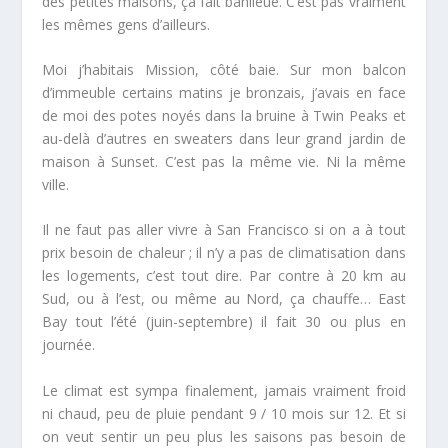
des petites maisons, ça fait banlieue. C’est pas vraiment
les mêmes gens d’ailleurs.
Moi j’habitais Mission, côté baie. Sur mon balcon
d’immeuble certains matins je bronzais, j’avais en face
de moi des potes noyés dans la bruine à Twin Peaks et
au-delà d’autres en sweaters dans leur grand jardin de
maison à Sunset. C’est pas la même vie. Ni la même
ville.
Il ne faut pas aller vivre à San Francisco si on a à tout
prix besoin de chaleur ; il n’y a pas de climatisation dans
les logements, c’est tout dire. Par contre à 20 km au
Sud, ou à l’est, ou même au Nord, ça chauffe… East
Bay tout l’été (juin-septembre) il fait 30 ou plus en
journée.
Le climat est sympa finalement,
jamais vraiment froid
ni chaud
, peu de pluie pendant 9 / 10 mois sur 12. Et si
on veut sentir un peu plus les saisons pas besoin de