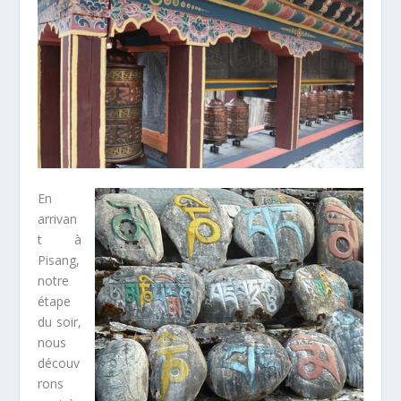
En
arrivan
t à
Pisang,
notre
étape
du soir,
nous
découv
rons