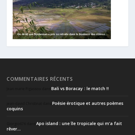
COMMENTAIRES RÉCENTS
Bali vs Boracay : le match !!
Jean marie Pigassou
dans
Poésie érotique et autres poèmes
jean-david Christinat
dans
coquins
Apo island : une île tropicale qui m’a fait
Giorgio676
dans
rêver…