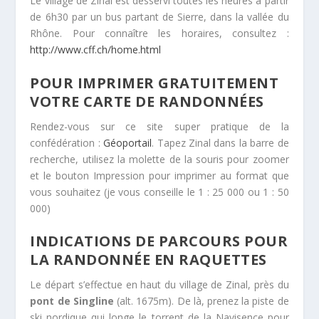
Le village de Zinal est desservi toutes les heures à partir
de 6h30 par un bus partant de Sierre, dans la vallée du
Rhône. Pour connaître les horaires, consultez :
http://www.cff.ch/home.html
POUR IMPRIMER GRATUITEMENT
VOTRE CARTE DE RANDONNÉES
Rendez-vous sur ce site super pratique de la
confédération :
Géoportail
. Tapez Zinal dans la barre de
recherche, utilisez la molette de la souris pour zoomer
et le bouton Impression pour imprimer au format que
vous souhaitez (je vous conseille le 1 : 25 000 ou 1 : 50
000)
INDICATIONS DE PARCOURS POUR
LA RANDONNÉE EN RAQUETTES
Le départ s’effectue en haut du village de Zinal, près du
pont de Singline
(alt. 1675m). De là, prenez la piste de
ski nordique qui longe le torrent de la Navisence pour