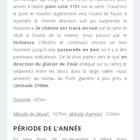
arriver à l’autre
pont coté 1731
sur la carte. Traversez
le pont et montez légèrement vers l’ouest de façon à
rejoindre le chemin direction sud qui surplombe la
Navisence (
le chemin est tracé en noir
sur la carte et
situé à l’ouest de la rivière). Vous passez par le
Vichiesso
(1862m) et continuez encore un bon
moment jusqu’à une
passerelle en bois
où il y a des
panneaux indicateurs. De là vous partez vers le sud
en
direction du glacier de Zinal
(indiqué sur la carte) et
serpentez entre les blocs dans la large vallée. Vous
arriverez au niveau du front glacière à peu près à
l’
altitude 2100m
.
Dénivelé
: 425m
Altitude de départ
: 1675m,
altitude d’arrivée
: 2100m
PÉRIODE DE L’ANNÉE
En plein hiver, de mi-décembre à début mars