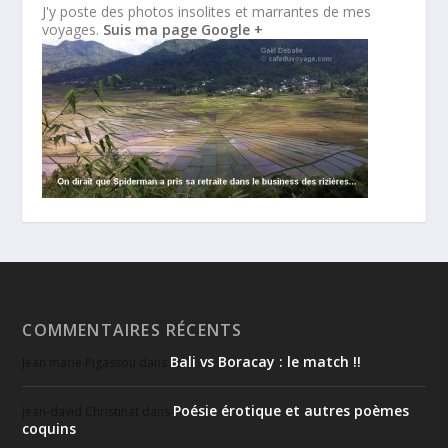
J'y poste des photos insolites et marrantes de mes
voyages.
Suis ma page Google +
COMMENTAIRES RÉCENTS
Bali vs Boracay : le match !!
Jean marie Pigassou
dans
Poésie érotique et autres poèmes
jean-david Christinat
dans
coquins