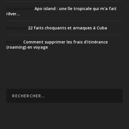
Apo island : une île tropicale qui m’a fait
Giorgio676
dans
rêver…
22 faits choquants et arnaques à Cuba
Audrey
dans
Comment supprimer les frais d’itinérance
Bosi
dans
(roaming) en voyage